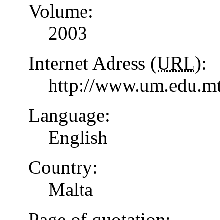
Volume:
2003
Internet Adress (
URL
):
http://www.um.edu.mt
Language:
English
Country:
Malta
Page of quotation: