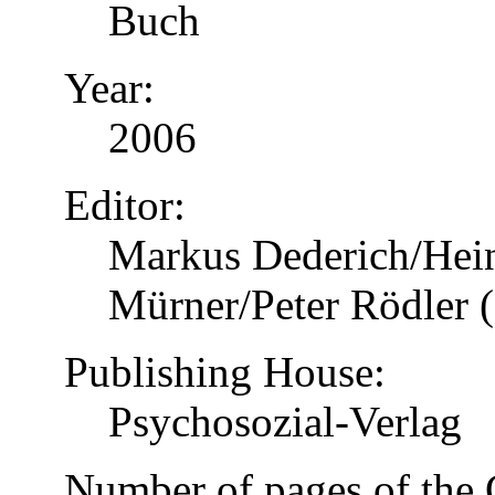
Buch
Year:
2006
Editor:
Markus Dederich/Hein
Mürner/Peter Rödler (
Publishing House:
Psychosozial-Verlag
Number of pages of the 