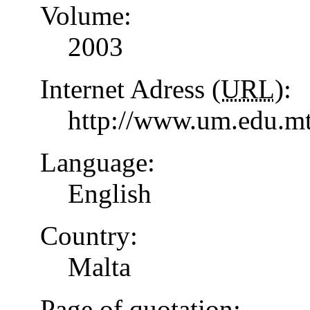
Volume:
2003
Internet Adress (
URL
):
http://www.um.edu.mt
Language:
English
Country:
Malta
Page of quotation: