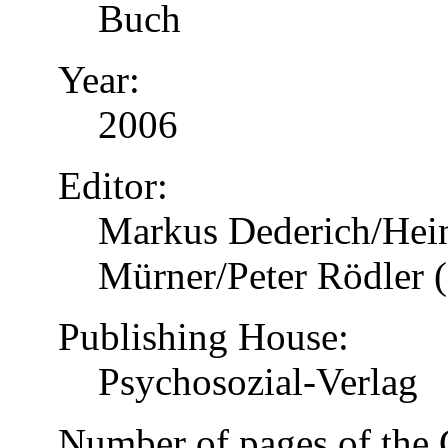
Buch
Year:
2006
Editor:
Markus Dederich/Hein
Mürner/Peter Rödler (
Publishing House:
Psychosozial-Verlag
Number of pages of the 