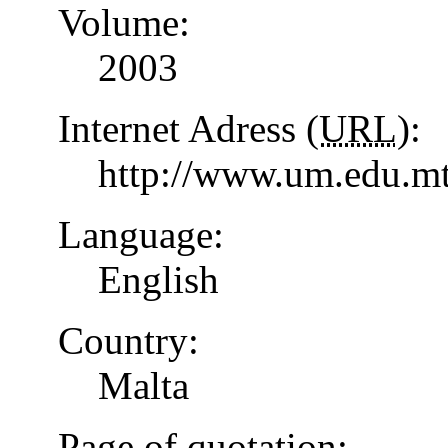
Volume:
2003
Internet Adress (
URL
):
http://www.um.edu.mt
Language:
English
Country:
Malta
Page of quotation: