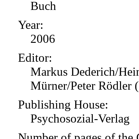
Buch
Year:
2006
Editor:
Markus Dederich/Hein
Mürner/Peter Rödler (
Publishing House:
Psychosozial-Verlag
Number of pages of the 