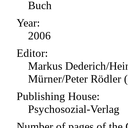
Buch
Year:
2006
Editor:
Markus Dederich/Hein
Mürner/Peter Rödler (
Publishing House:
Psychosozial-Verlag
Number of pages of the 