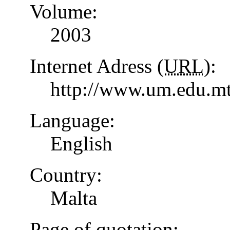
Volume:
2003
Internet Adress (
URL
):
http://www.um.edu.mt
Language:
English
Country:
Malta
Page of quotation: