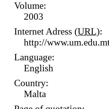
Volume:
2003
Internet Adress (
URL
):
http://www.um.edu.mt
Language:
English
Country:
Malta
Page of quotation: