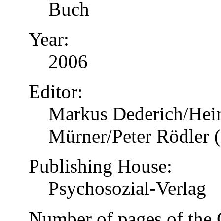
Buch
Year:
2006
Editor:
Markus Dederich/Hein
Mürner/Peter Rödler (
Publishing House:
Psychosozial-Verlag
Number of pages of the 