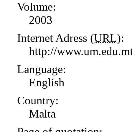
Volume:
2003
Internet Adress (
URL
):
http://www.um.edu.mt
Language:
English
Country:
Malta
Page of quotation: