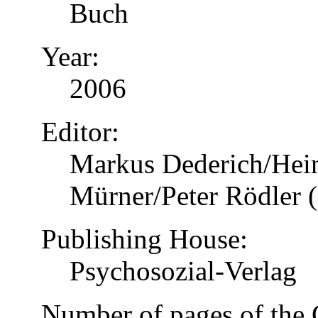
Buch
Year:
2006
Editor:
Markus Dederich/Hein
Mürner/Peter Rödler (
Publishing House:
Psychosozial-Verlag
Number of pages of the 